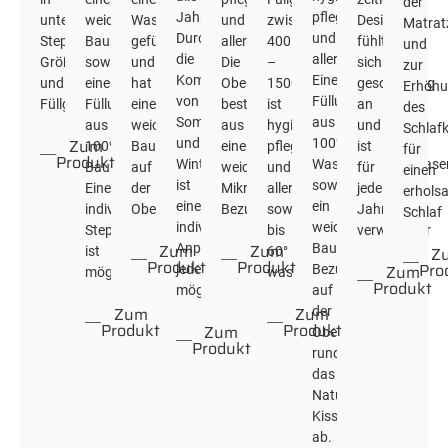
der
Jahreszeiten.
pflegeleicht
unterschiedlichen
weichen
Washwool/Naturfaser
und
zwischen
Design
Matrat
Durch
und
Steppungen,
Baumwollbezug
gefüllt
allergikergeeignet.
400
fühlt
und
die
allergikergeeignet.
Größen
sowie
und
Die
–
sich
zur
Kombination
Eine
und
einer
hat
Oberseite
1500g/m²
geschmeidig
Erhöh
von
Füllung
Füllgewichten.
Füllung
einen
besteht
ist
an
des
Sommer
aus
aus
weichen
aus
hygienisch,
und
Schlaf
Zum
und
100%
100%
Baumwollbezug
einem
pflegeleicht
ist
für
Produkt
Winterdecke
Washwool/Naturfase
Baumwolle.
auf
weichen
und
für
einen
ist
sowie
Eine
der
Mikrofaser-
allergikergeeignet
jede
erhols
eine
ein
individuelle
Oberseite.
Bezug.
sowie
Jahreszeit
Schlaf
individuelle
weicher
Steppung
bis
verwendbar
Zum
Zum
Anpassung
Baumwoll-
Z
ist
60°
Produkt
Produkt
Pro
Zum
jederzeit
Bezug
möglich.
waschbar.
Produkt
möglich
auf
Zum
Zum
der
Produkt
Produkt
Zum
Oberseite
Produkt
runden
das
Naturfaser-
Kissen
ab.