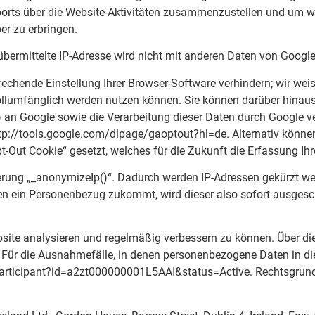
orts über die Website-Aktivitäten zusammenzustellen und um we
r zu erbringen.
übermittelte IP-Adresse wird nicht mit anderen Daten von Goog
echende Einstellung Ihrer Browser-Software verhindern; wir weis
ollumfänglich werden nutzen können. Sie können darüber hinaus
) an Google sowie die Verarbeitung dieser Daten durch Google v
http://tools.google.com/dlpage/gaoptout?hl=de. Alternativ könne
-Out Cookie“ gesetzt, welches für die Zukunft die Erfassung Ihr
erung „_anonymizeIp()“. Dadurch werden IP-Adressen gekürzt wei
en ein Personenbezug zukommt, wird dieser also sofort ausge
bsite analysieren und regelmäßig verbessern zu können. Über d
en. Für die Ausnahmefälle, in denen personenbezogene Daten in 
articipant?id=a2zt000000001L5AAI&status=Active. Rechtsgrundla