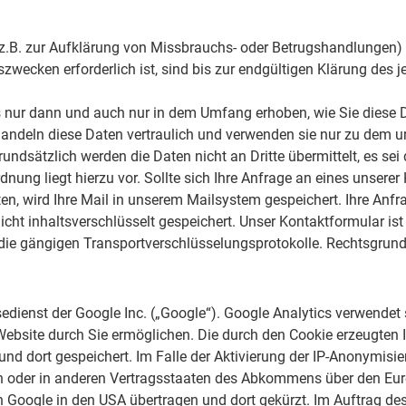
(z.B. zur Aufklärung von Missbrauchs- oder Betrugshandlungen)
zwecken erforderlich ist, sind bis zur endgültigen Klärung des
nur dann und auch nur in dem Umfang erhoben, wie Sie diese Da
andeln diese Daten vertraulich und verwenden sie nur zu dem u
dsätzlich werden die Daten nicht an Dritte übermittelt, es sei d
dnung liegt hierzu vor. Sollte sich Ihre Anfrage an eines unserer
 treten, wird Ihre Mail in unserem Mailsystem gespeichert. Ihre
ht inhaltsverschlüsselt gespeichert. Unser Kontaktformular ist
e gängigen Transportverschlüsselungsprotokolle. Rechtsgrundlage
edienst der Google Inc. („Google“). Google Analytics verwendet 
Website durch Sie ermöglichen. Die durch den Cookie erzeugten 
nd dort gespeichert. Im Falle der Aktivierung der IP-Anonymisie
on oder in anderen Vertragsstaaten des Abkommens über den Eur
n Google in den USA übertragen und dort gekürzt. Im Auftrag des