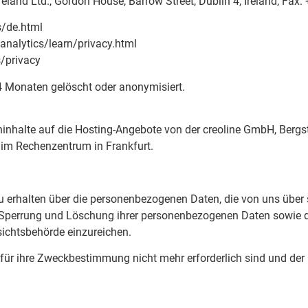
reland Ltd., Gordon House, Barrow Street, Dublin 4, Ireland, Fax:
s/de.html
analytics/
­learn/privacy.html
s/privacy
 Monaten gelöscht oder anonymisiert.
ninhalte auf die Hosting-Angebote von der creoline GmbH, Bergs
h im Rechenzentrum in Frankfurt.
u erhalten über die personenbezogenen Daten, die von uns über 
n, Sperrung und Löschung ihrer personenbezogenen Daten sowie 
ichtsbehörde einzureichen.
e für ihre Zweckbestimmung nicht mehr erforderlich sind und de