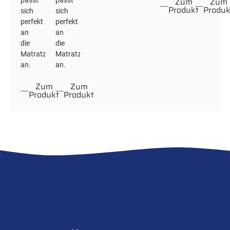
Zum
Zum
passt
passt
Produkt
Produk
sich
sich
perfekt
perfekt
an
an
die
die
Matratze
Matratze
an.
an.
Zum
Zum
Produkt
Produkt