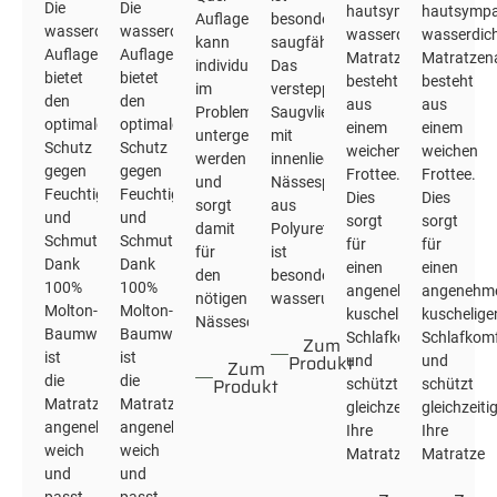
Die
Die
hautsympathische
hautsympa
Auflage
besonders
wasserdichte
wasserdichte
wasserdichte
wasserdic
kann
saugfähig.
Auflage
Auflage
Matratzenauflage
Matratzen
individuell
Das
bietet
bietet
besteht
besteht
im
versteppte
den
den
aus
aus
Problembereich
Saugvlies
optimalen
optimalen
einem
einem
untergelegt
mit
Schutz
Schutz
weichen
weichen
werden
innenliegender
gegen
gegen
Frottee.
Frottee.
und
Nässesperre
Feuchtigkeit
Feuchtigkeit
Dies
Dies
sorgt
aus
und
und
sorgt
sorgt
damit
Polyurethan
Schmutz.
Schmutz.
für
für
für
ist
Dank
Dank
einen
einen
den
besonders
100%
100%
angenehmen,
angenehm
nötigen
wasserundurchlässig.
Molton-
Molton-
kuscheligen
kuschelige
Nässeschutz.
Baumwolle
Baumwolle
Schlafkomfort
Schlafkom
Zum
ist
ist
Produkt
und
und
Zum
die
die
Produkt
schützt
schützt
Matratzenauflage
Matratzenauflage
gleichzeitig
gleichzeiti
angenehm
angenehm
Ihre
Ihre
weich
weich
Matratze
Matratze
und
und