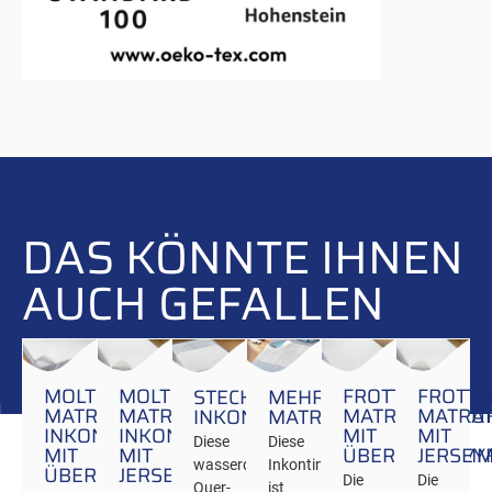
DAS KÖNNTE IHNEN
AUCH GEFALLEN
MOLTON
MOLTON
FROTTEE-
FROTTE
STECKLAKEN-
MEHRWEG-
MATRATZENAUFLAGE
MATRATZENAUFLAGE
MATRATZENAU
MATRA
INKONTINENZ
MATRATZENAUFLAGE
INKONTINENZ
INKONTINENZ
MIT
MIT
Diese
Diese
MIT
MIT
ÜBERECKGUMM
JERSEY
wasserdichte
Inkontinenzauflage
ÜBERECKGUMMIS
JERSEYFLÜGEL
Die
Die
Quer-
ist