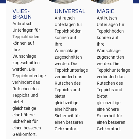
VLIES-
UNIVERSAL
MAGIC
BRAUN
Antirutsch
Antirutsch
Antirutsch
Unterlagen für
Unterlagen für
Unterlagen für
Teppichböden
Teppichböden
Teppichböden
können auf
können auf
können auf
Ihre
Ihre
Ihre
Wunschlage
Wunschlage
Wunschlage
zugeschnitten
zugeschnitten
zugeschnitten
werden. Die
werden. Die
werden. Die
Teppichunterlage
Teppichunterlage
Teppichunterlage
verhindert das
verhindert das
verhindert das
Rutschen des
Rutschen des
Rutschen des
Teppichs und
Teppichs und
Teppichs und
bietet
bietet
bietet
gleichzeitige
gleichzeitige
gleichzeitige
eine höhere
eine höhere
eine höhere
Sicherheit für
Sicherheit für
Sicherheit für
einen besseren
einen besseren
einen besseren
Gehkomfort.
Gehkomfort.
Gehkomfort.